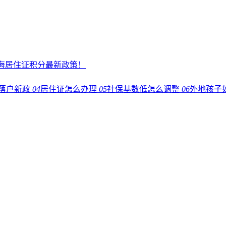
上海居住证积分最新政策！
落户新政
04
居住证怎么办理
05
社保基数低怎么调整
06
外地孩子