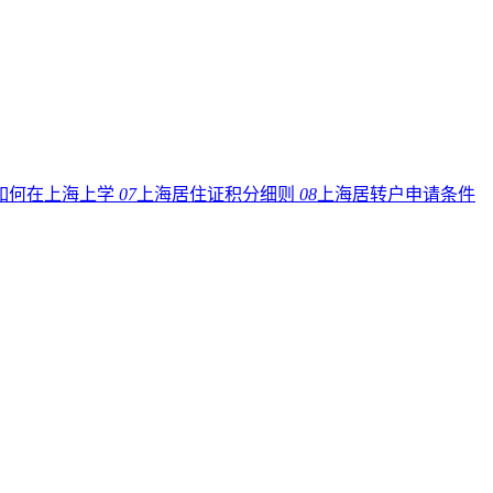
如何在上海上学
07
上海居住证积分细则
08
上海居转户申请条件